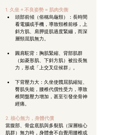
1. 久坐 + 不良姿勢 = 肌肉失衡
頭部前傾（俗稱烏龜頸）：長時間
看電腦或手機，導致頸椎前移，上
斜方肌、肩胛提肌過度緊繃，而深
層頸屈肌無力。
圓肩駝背：胸肌緊縮、背部肌群
（如菱形肌、下斜方肌）被拉長無
力，形成「上交叉症候群」。
下背壓力大：久坐使髖屈肌縮短、
臀肌失能，腰椎代償性受力，導致
椎間盤壓力增加，甚至引發坐骨神
經痛。
2. 核心無力，身體代償
當腹部、骨盆底肌與多裂肌（深層核心
肌群）無力時，身體會不自覺用腰椎或