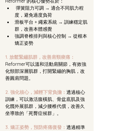
Reformer 的核心優勢在於：
 彈簧阻力可調 → 適合不同肌力程
度，避免過度負荷
滑板平台 + 繩索系統 → 訓練穩定肌
群，改善本體感覺
強調脊椎排列與核心控制 → 從根本
矯正姿勢
1. 放鬆緊繃肌群，改善肩頸痠痛：
Reformer可以溫和活動肩關節，有效強
化頸部深層肌群，打開緊繃的胸肌，改
善圓肩問題。
2. 強化核心，減輕下背負擔：
透過核心
訓練，可以激活腹橫肌、骨盆底肌及強
化髖外展肌群，減少腰椎代償，改善久
坐導致的「死臀症候群」。
3. 矯正姿勢，預防疼痛復發：
透過精準