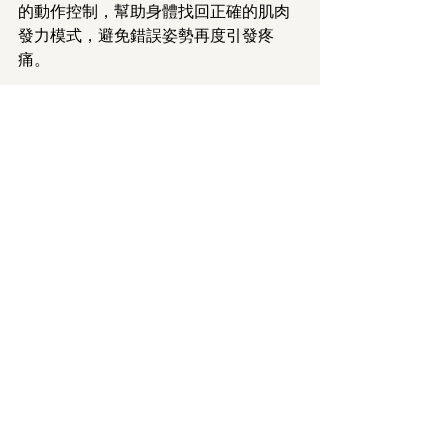
的動作控制，幫助身體找回正確的肌肉
發力模式，避免錯誤姿勢再度引發疼
痛。
長期練習建議：如何讓效果最大
化？
每週至少 2-3 次：Reformer 需要規
律練習才能建立正確動作模式。
搭配日常伸展：辦公室可做「頸部
側拉」、「胸椎旋轉」等簡單動
作。